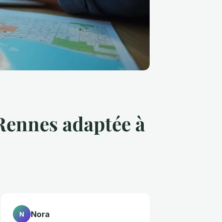
Rennes adaptée à
Nora
N