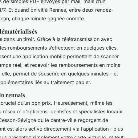
s de simples PDF envoyés par mail, mais d’un
7. Et quand on vit à Rennes, entre deux rendez-
lejean, chaque minute gagnée compte.
dématérialisés
us dans un tiroir. Grâce à la télétransmission avec
 les remboursements s’effectuent en quelques clics.
osent une application mobile permettant de scanner
n temps réel, et recevoir les remboursements en moins
 elle, permet de souscrire en quelques minutes - et
upplémentaires liés au traitement papier.
in rennais
i crucial qu’un bon prix. Heureusement, même les
 réseaux d’opticiens, dentistes et spécialistes locaux.
esson-Sévigné ou le centre-ville regorgent de
nt est alors activé directement via l’application : plus
us présentez simplement votre carte virtuelle, et tout