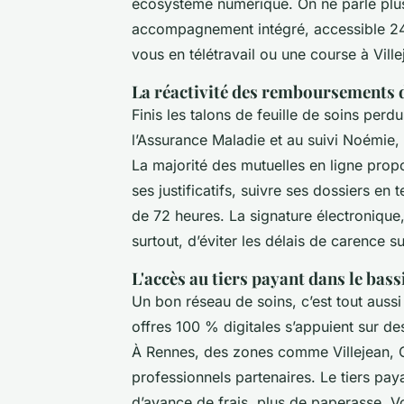
écosystème numérique. On ne parle plu
accompagnement intégré, accessible 24/
vous en télétravail ou une course à Vil
La réactivité des remboursements 
Finis les talons de feuille de soins perd
l’Assurance Maladie et au suivi Noémie,
La majorité des mutuelles en ligne prop
ses justificatifs, suivre ses dossiers e
de 72 heures. La signature électronique,
surtout, d’éviter les délais de carence s
L'accès au tiers payant dans le bass
Un bon réseau de soins, c’est tout auss
offres 100 % digitales s’appuient sur des
À Rennes, des zones comme Villejean, C
professionnels partenaires. Le tiers paya
d’avance de frais, plus de paperasse. Vo